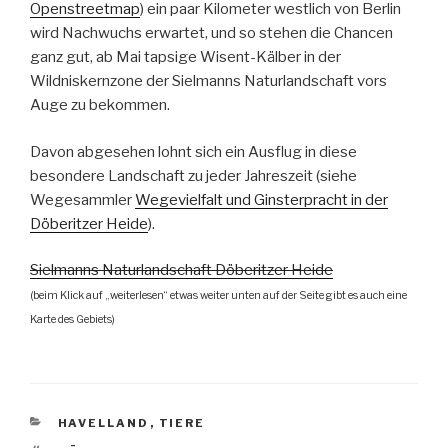
Openstreetmap
) ein paar Kilometer westlich von Berlin
wird Nachwuchs erwartet, und so stehen die Chancen
ganz gut, ab Mai tapsige Wisent-Kälber in der
Wildniskernzone der Sielmanns Naturlandschaft vors
Auge zu bekommen.
Davon abgesehen lohnt sich ein Ausflug in diese
besondere Landschaft zu jeder Jahreszeit (siehe
Wegesammler
Wegevielfalt und Ginsterpracht in der
Döberitzer Heide
).
Sielmanns Naturlandschaft Döberitzer Heide
(beim Klick auf „weiterlesen“ etwas weiter unten auf der Seite gibt es auch eine
Karte des Gebiets)
KATEGORIEN
HAVELLAND
,
TIERE