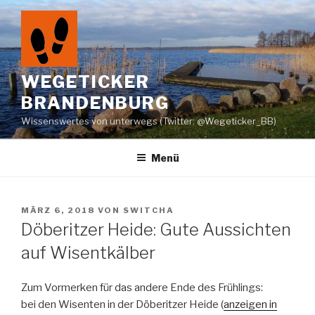
Zum
Inhalt
springen
WEGETICKER
BRANDENBURG
Wissenswertes von unterwegs (Twitter: @Wegeticker_BB)
Menü
VERÖFFENTLICHT
MÄRZ 6, 2018
VON
SWITCHA
AM
Döberitzer Heide: Gute Aussichten
auf Wisentkälber
Zum Vormerken für das andere Ende des Frühlings:
bei den Wisenten in der Döberitzer Heide (
anzeigen in