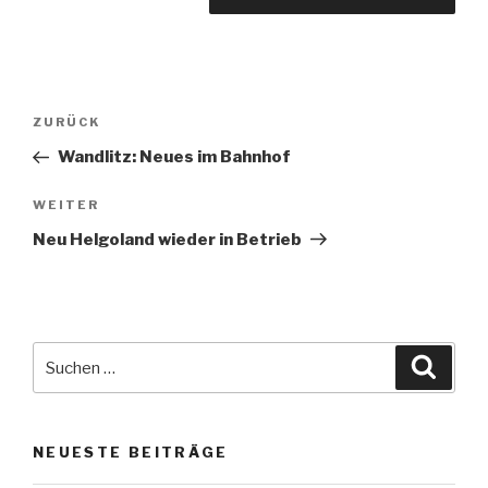
Beitragsnavigation
Vorheriger
ZURÜCK
Beitrag
Wandlitz: Neues im Bahnhof
Nächster
WEITER
Beitrag
Neu Helgoland wieder in Betrieb
Suche
Suche
nach:
NEUESTE BEITRÄGE