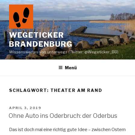
Zum
Inhalt
springen
WEGETICKER
BRANDENBURG
Wissenswertes von unterwegs (Twitter: @Wegeticker_BB)
Menü
SCHLAGWORT:
THEATER AM RAND
VERÖFFENTLICHT
APRIL 3, 2019
AM
Ohne Auto ins Oderbruch: der Oderbus
Das ist doch mal eine richtig gute Idee – zwischen Ostern